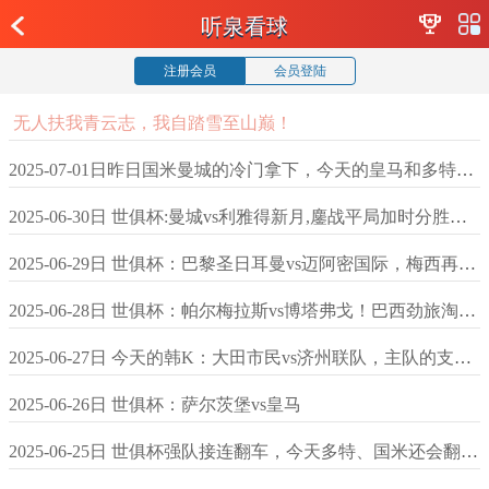
听泉看球
注册会员
会员登陆
无人扶我青云志，我自踏雪至山巅！
2025-07-01日昨日国米曼城的冷门拿下，今天的皇马和多特还会冷吗？
2025-06-30日 世俱杯:曼城vs利雅得新月,鏖战平局加时分胜负？
2025-06-29日 世俱杯：巴黎圣日耳曼vs迈阿密国际，梅西再遇旧主巴黎
2025-06-28日 世俱杯：帕尔梅拉斯vs博塔弗戈！巴西劲旅淘汰赛相遇，这剧本也是没谁了，那么究竟鹿死谁手呢？
2025-06-27日 今天的韩K：大田市民vs济州联队，主队的支持力度直线上升，剧本来袭？
2025-06-26日 世俱杯：萨尔茨堡vs皇马
2025-06-25日 世俱杯强队接连翻车，今天多特、国米还会翻车吗？