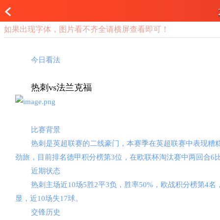
如果出现字体，图片看不齐全请横屏查看即可！
今日看法
热刺vs法兰克福
比赛背景
热刺是英超联赛的二线豪门，本赛季在英超联赛中表现糟
劲旅，目前排名德甲积分榜第3位，在欧联杯淘汰赛中两回合6
近期状态
热刺主场近10场5胜2平3负，胜率50%，欧战积分榜第4
显，近10场失17球。
交锋历史