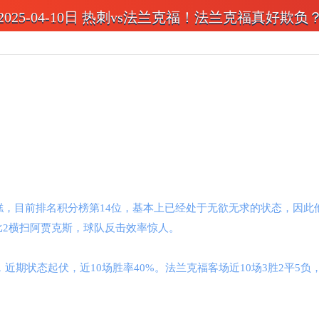
2025-04-10日 热刺vs法兰克福！法兰克福真好欺负
糕，目前排名积分榜第14位，基本上已经处于无欲无求的状态，因此
比2横扫阿贾克斯，球队反击效率惊人。
名，近期状态起伏，近10场胜率40%。法兰克福客场近10场3胜2平5