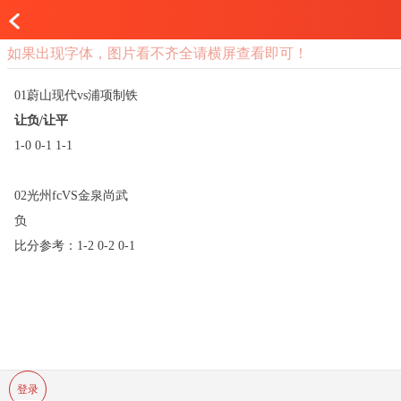
如果出现字体，图片看不齐全请横屏查看即可！
01蔚山现代vs浦项制铁
让负/让平
1-0 0-1 1-1
02光州fcVS金泉尚武
负
比分参考：1-2 0-2 0-1
登录